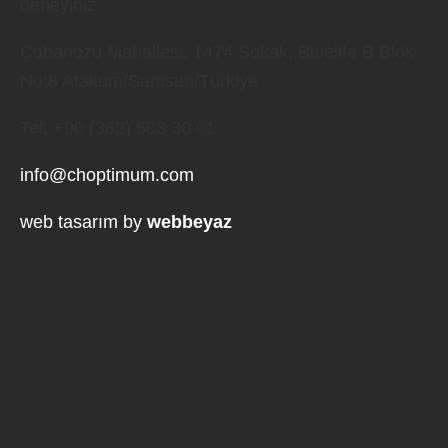
deneyiniz.
Çobanözü Mahallesi, 1474 Sokak, Bluelife B Blok
No:8 Atakum/Samsun/Türkiye
Tel: +90 (362) 503 30 01
info@choptimum.com
web tasarım by
webbeyaz